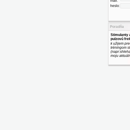
mail:
heslo:
Poradňa
Stimulanty 
pulzovú fre
k užijem pr
tréningom s
(napr:shleha
moju aktuáln