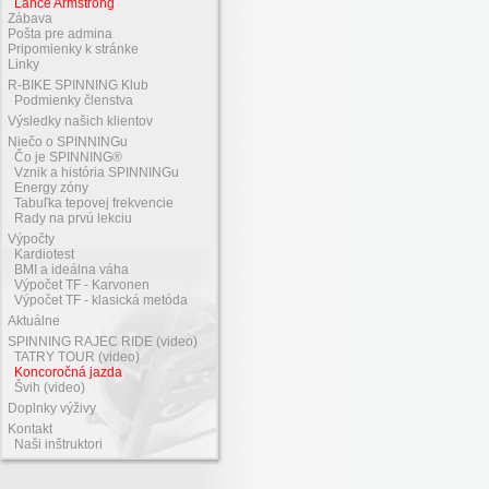
Lance Armstrong
Zábava
Pošta pre admina
Pripomienky k stránke
Linky
R-BIKE SPINNING Klub
Podmienky členstva
Výsledky našich klientov
Niečo o SPINNINGu
Čo je SPINNING®
Vznik a história SPINNINGu
Energy zóny
Tabuľka tepovej frekvencie
Rady na prvú lekciu
Výpočty
Kardiotest
BMI a ideálna váha
Výpočet TF - Karvonen
Výpočet TF - klasická metóda
Aktuálne
SPINNING RAJEC RIDE (video)
TATRY TOUR (video)
Koncoročná jazda
Švih (video)
Doplnky výživy
Kontakt
Naši inštruktori