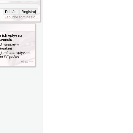
Zabudol som heslo...
a ich vplyv na
kvenciu
ed náročným
timulant
), má toto vplyv na
u PF počas ...
viac >>