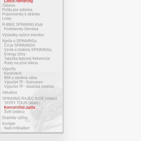
Lance Armstrong
Zábava
Pošta pre admina
Pripomienky k stránke
Linky
R-BIKE SPINNING Klub
Podmienky členstva
Výsledky našich klientov
Niečo o SPINNINGu
Čo je SPINNING®
Vznik a história SPINNINGu
Energy zóny
Tabuľka tepovej frekvencie
Rady na prvú lekciu
Výpočty
Kardiotest
BMI a ideálna váha
Výpočet TF - Karvonen
Výpočet TF - klasická metóda
Aktuálne
SPINNING RAJEC RIDE (video)
TATRY TOUR (video)
Koncoročná jazda
Švih (video)
Doplnky výživy
Kontakt
Naši inštruktori