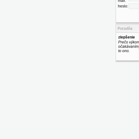
mail:
heslo:
Poradňa
zlepšenie
Prečo výkon
očakávaním, 
to ono.