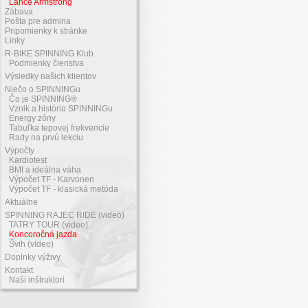
Lance Armstrong
Zábava
Pošta pre admina
Pripomienky k stránke
Linky
R-BIKE SPINNING Klub
Podmienky členstva
Výsledky našich klientov
Niečo o SPINNINGu
Čo je SPINNING®
Vznik a história SPINNINGu
Energy zóny
Tabuľka tepovej frekvencie
Rady na prvú lekciu
Výpočty
Kardiotest
BMI a ideálna váha
Výpočet TF - Karvonen
Výpočet TF - klasická metóda
Aktuálne
SPINNING RAJEC RIDE (video)
TATRY TOUR (video)
Koncoročná jazda
Švih (video)
Doplnky výživy
Kontakt
Naši inštruktori