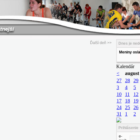
Ďalší deň >>
Dnes je nede
Meniny osla
Prihlásenie
e-