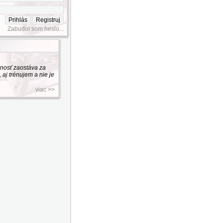
Zabudol som heslo...
nosť zaostáva za
aj trénujem a nie je
viac >>