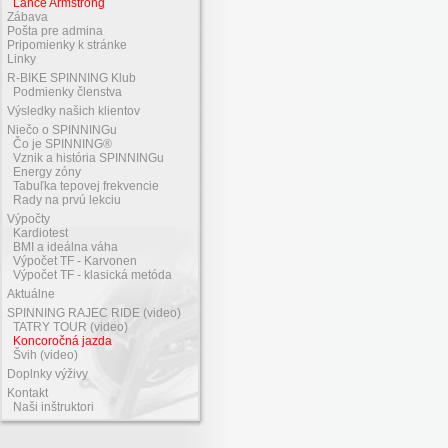
Lance Armstrong
Zábava
Pošta pre admina
Pripomienky k stránke
Linky
R-BIKE SPINNING Klub
Podmienky členstva
Výsledky našich klientov
Niečo o SPINNINGu
Čo je SPINNING®
Vznik a história SPINNINGu
Energy zóny
Tabuľka tepovej frekvencie
Rady na prvú lekciu
Výpočty
Kardiotest
BMI a ideálna váha
Výpočet TF - Karvonen
Výpočet TF - klasická metóda
Aktuálne
SPINNING RAJEC RIDE (video)
TATRY TOUR (video)
Koncoročná jazda
Švih (video)
Doplnky výživy
Kontakt
Naši inštruktori